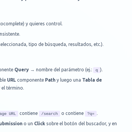
tocomplete) y quieres control.
nsistente.
eleccionada, tipo de búsqueda, resultados, etc.).
nente
Query
→ nombre del parámetro (ej.:
).
q
able
URL
componente
Path
y luego una
Tabla de
 el término.
contiene
o contiene
.
age URL
/search
?q=
ubmission
o un
Click
sobre el botón del buscador, y en