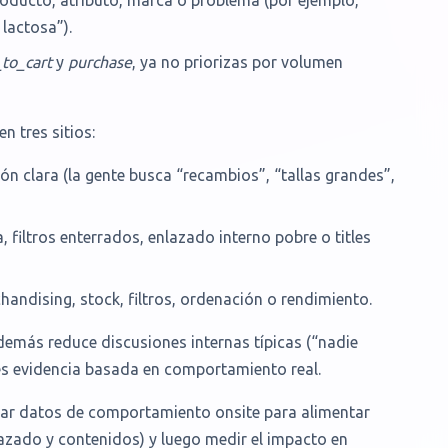
oducto, atributo, marca o problema (por ejemplo,
 lactosa”).
to_cart
y
purchase
, ya no priorizas por volumen
 tres sitios:
ón clara (la gente busca “recambios”, “tallas grandes”,
, filtros enterrados, enlazado interno pobre o titles
handising, stock, filtros, ordenación o rendimiento.
además reduce discusiones internas típicas (“nadie
nes evidencia basada en comportamiento real.
sar datos de comportamiento onsite para alimentar
lazado y contenidos) y luego medir el impacto en