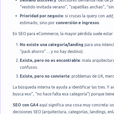
Demand discovery
: descubres demanda real de pr
“vestido invitada verano”, “zapatillas anchas”, “sin
Prioridad por negocio
: si cruzas la query con
add_
estimado, sino por
conversión e ingresos
.
En SEO para eCommerce, la mayor pérdida suele estar en
No existe una categoría/landing
para una intenci
“pack ahorro”… y no hay destino).
Existe, pero no es encontrable
: mala arquitectura
confusos.
Existe, pero no convierte
: problemas de UX, merc
La búsqueda interna te ayuda a identificar las tres. Y 
busca eso”, “no hace falta esa categoría”) porque tie
SEO con GA4
aquí significa una cosa muy concreta: u
decisiones SEO (arquitectura, categorías, landings, en