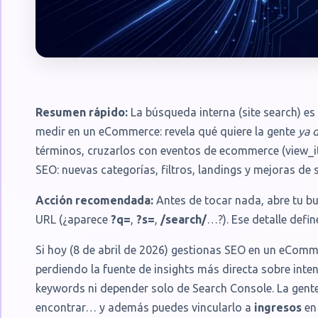
Resumen rápido:
La búsqueda interna (site search) e
medir en un eCommerce: revela qué quiere la gente
ya 
términos, cruzarlos con eventos de ecommerce (view_i
SEO: nuevas categorías, filtros, landings y mejoras d
Acción recomendada:
Antes de tocar nada, abre tu b
URL (¿aparece
?q=
,
?s=
,
/search/
…?). Ese detalle defi
Si hoy (8 de abril de 2026) gestionas SEO en un eComm
perdiendo la fuente de insights más directa sobre inte
keywords ni depender solo de Search Console. La gente 
encontrar… y además puedes vincularlo a
ingresos
en