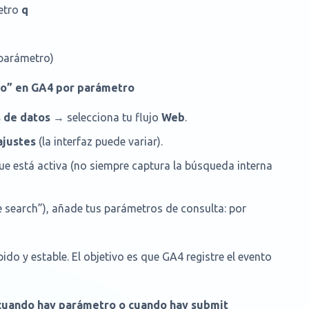
etro
q
parámetro)
tio” en GA4 por parámetro
s de datos
→ selecciona tu flujo
Web
.
ajustes
(la interfaz puede variar).
ue está activa (no siempre captura la búsqueda interna
e search”), añade tus parámetros de consulta: por
ido y estable. El objetivo es que GA4 registre el evento
 cuando hay parámetro o cuando hay submit