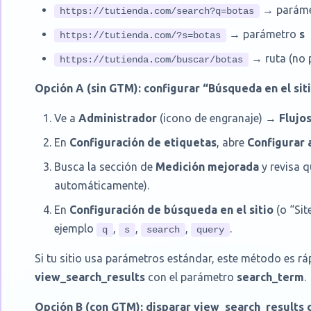
→ parám
https://tutienda.com/search?q=botas
→ parámetro
s
https://tutienda.com/?s=botas
→ ruta (no 
https://tutienda.com/buscar/botas
Opción A (sin GTM): configurar “Búsqueda en el si
Ve a
Administrador
(icono de engranaje) →
Flujo
En
Configuración de etiquetas
, abre
Configurar 
Busca la sección de
Medición mejorada
y revisa q
automáticamente).
En
Configuración de búsqueda en el sitio
(o “Sit
ejemplo
,
,
,
.
q
s
search
query
Si tu sitio usa parámetros estándar, este método es ráp
view_search_results
con el parámetro
search_term
.
Opción B (con GTM): disparar view_search_results