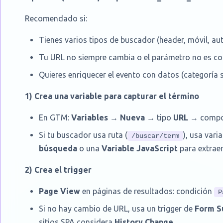
Recomendado si:
Tienes varios tipos de buscador (header, móvil, au
Tu URL no siempre cambia o el parámetro no es co
Quieres enriquecer el evento con datos (categoría s
1) Crea una variable para capturar el término
En GTM:
Variables
→
Nueva
→ tipo
URL
→ compo
Si tu buscador usa ruta (
), usa vari
/buscar/term
búsqueda
o una
Variable JavaScript
para extraer
2) Crea el trigger
Page View
en páginas de resultados: condición
P
Si no hay cambio de URL, usa un trigger de
Form S
sitios SPA considera
History Change
.