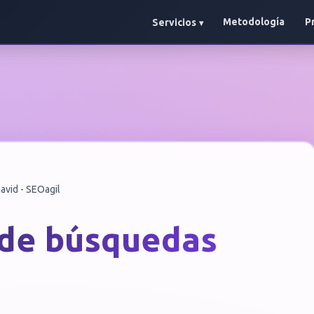
Metodología
P
Servicios
avid - SEOagil
ide búsquedas